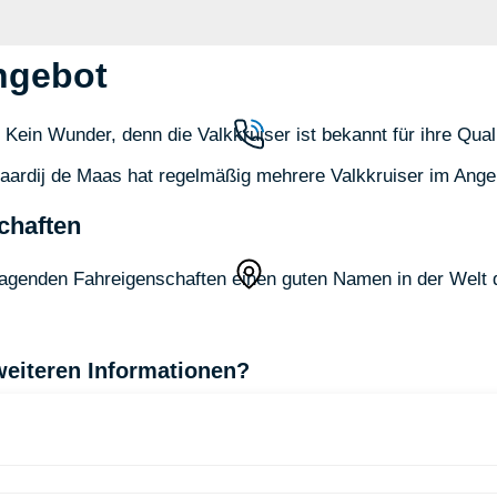
ngebot
n. Kein Wunder, denn die Valkkruiser ist bekannt für ihre Qu
laardij de Maas hat regelmäßig mehrere Valkkruiser im Ange
chaften
rragenden Fahreigenschaften einen guten Namen in der Welt
weiteren Informationen?
Sie die Falcon Cruisers besichtigen möchten oder welche Fr