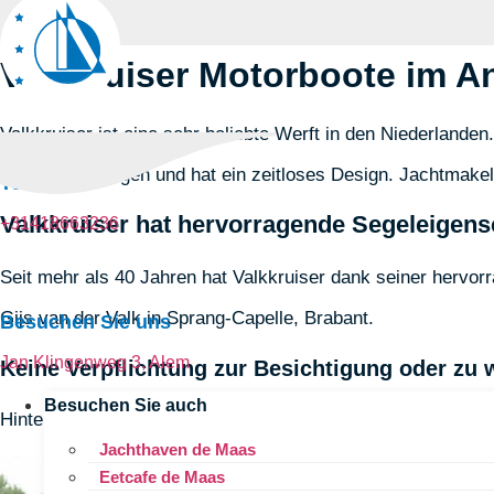
Valkkruiser Motorboote im A
Valkkruiser ist eine sehr beliebte Werft in den Niederlande
einfach zu pflegen und hat ein zeitloses Design. Jachtmake
Telefon
Valkkruiser hat hervorragende Segeleigens
+31418663236
Seit mehr als 40 Jahren hat Valkkruiser dank seiner hervo
Gijs van der Valk in Sprang-Capelle, Brabant.
Besuchen Sie uns
Jan Klingenweg 3, Alem
Keine Verpflichtung zur Besichtigung oder zu 
Besuchen Sie auch
Hinterlassen Sie unten Ihre Daten und geben Sie an, wann 
Jachthaven de Maas
Eetcafe de Maas