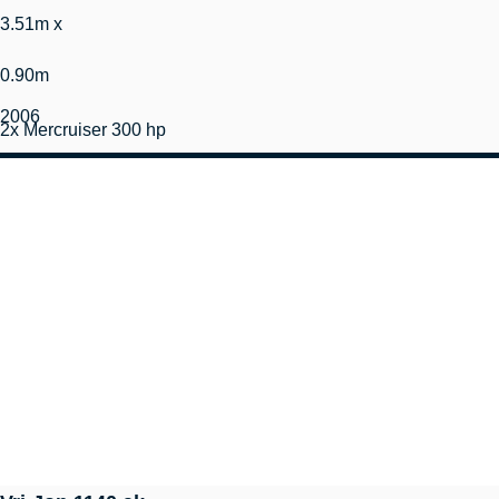
3.51m x
0.90m
2006
2x Mercruiser 300 hp