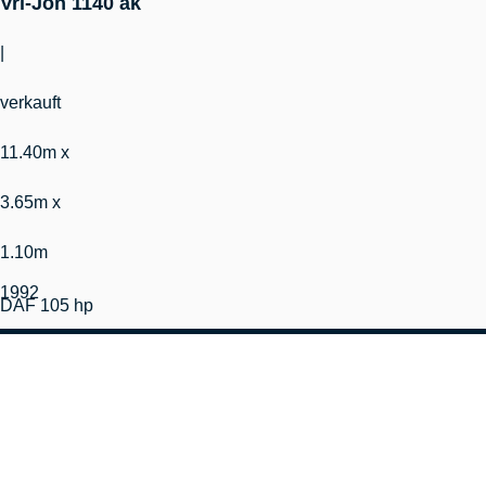
Vri-Jon 1140 ak
|
verkauft
11.40m x
3.65m x
1.10m
1992
DAF 105 hp