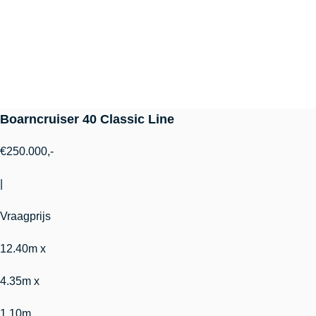
Boarncruiser 40 Classic Line
€250.000,-
|
Vraagprijs
12.40m x
4.35m x
1.10m